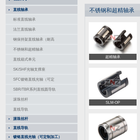
不锈钢和超精轴承
直线轴承
标准直线轴承
法兰直线轴承
钢保持架直线轴承（耐高
温）
不锈钢和超精轴承
超精轴承
直线箱式单元
SK/SHF光轴支撑座
SFC镀铬直线光轴（可定
制加工）
SBR/TBR系列直线圆导轨
滚珠丝杆
SLM-OP
直线导轨
滚珠丝杆
直线导轨
镀铬直线光轴（可定制加工）